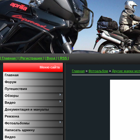
| Главная |
| Регистрация |
| Вход |
| RSS |
Меню сайта
Главная
»
Фотоальбом
»
Другие марки мо
Главная
Форум
Путешествия
Обзоры
Видео
Документация и мануалы
Ремзона
Фотоальбомы
Написать админу
Видео