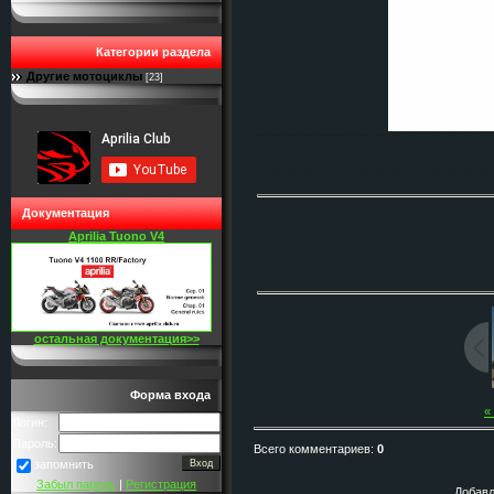
Категории раздела
Другие мотоциклы
[23]
Документация
Aprilia Tuono V4
остальная документация>>
Форма входа
«
Логин:
Пароль:
Всего комментариев
:
0
запомнить
Забыл пароль
|
Регистрация
Добавл