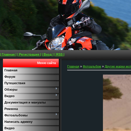
| Главная |
| Регистрация |
| Вход |
| RSS |
Меню сайта
Главная
»
Фотоальбом
»
Другие марки мо
Главная
Форум
Путешествия
Обзоры
Видео
Документация и мануалы
Ремзона
Фотоальбомы
Написать админу
Видео