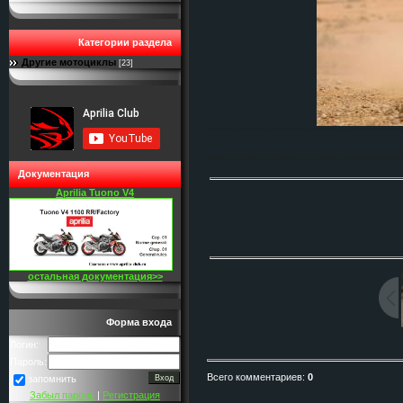
Категории раздела
Другие мотоциклы
[23]
Документация
Aprilia Tuono V4
остальная документация>>
Форма входа
Логин:
Пароль:
Всего комментариев
:
0
запомнить
Забыл пароль
|
Регистрация