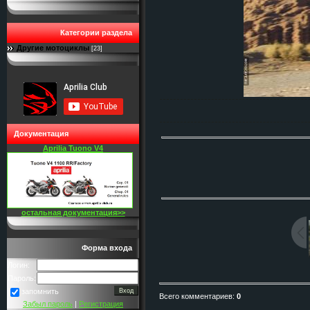
Категории раздела
Другие мотоциклы
[23]
Документация
Aprilia Tuono V4
остальная документация>>
Форма входа
Логин:
Пароль:
запомнить
Всего комментариев
:
0
Забыл пароль
|
Регистрация