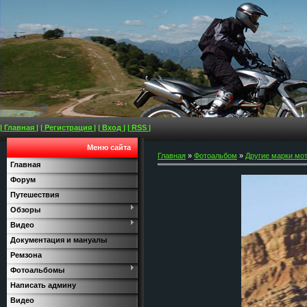
| Главная |
| Регистрация |
| Вход |
| RSS |
Меню сайта
Главная
»
Фотоальбом
»
Другие марки мо
Главная
Форум
Путешествия
Обзоры
Видео
Документация и мануалы
Ремзона
Фотоальбомы
Написать админу
Видео