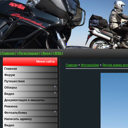
| Главная |
| Регистрация |
| Вход |
| RSS |
Меню сайта
Главная
»
Фотоальбом
»
Другие марки мо
Главная
Форум
Путешествия
Обзоры
Видео
Документация и мануалы
Ремзона
Фотоальбомы
Написать админу
Видео