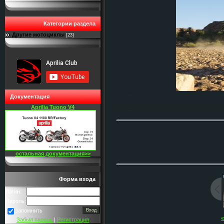
Категории раздела
Другие мотоциклы
[23]
Документация
Aprilia Tuono V4
остальная документация>>
Форма входа
Логин:
Пароль:
запомнить
Забыл пароль
|
Регистрация