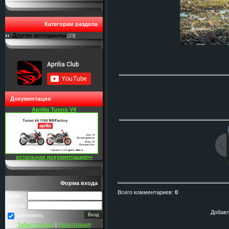
Категории раздела
Другие мотоциклы
[23]
Документация
Aprilia Tuono V4
остальная документация>>
Форма входа
Всего комментариев
:
0
Логин:
Пароль:
Добавл
запомнить
Забыл пароль
|
Регистрация