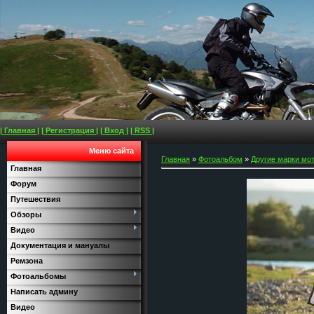
| Главная |
| Регистрация |
| Вход |
| RSS |
Меню сайта
Главная
»
Фотоальбом
»
Другие марки мо
Главная
Форум
Путешествия
Обзоры
Видео
Документация и мануалы
Ремзона
Фотоальбомы
Написать админу
Видео