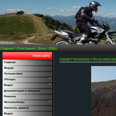
| Главная |
| Регистрация |
| Вход |
| RSS |
Меню сайта
Главная
»
Фотоальбом
»
Другие марки мо
Главная
Форум
Путешествия
Обзоры
Видео
Документация и мануалы
Ремзона
Фотоальбомы
Написать админу
Видео