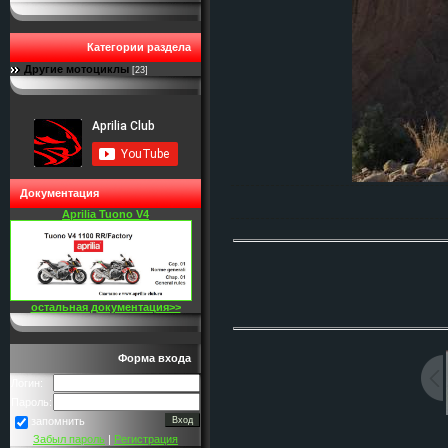
Категории раздела
Другие мотоциклы
[23]
Документация
Aprilia Tuono V4
остальная документация>>
Форма входа
Логин:
Пароль:
запомнить
Забыл пароль
|
Регистрация