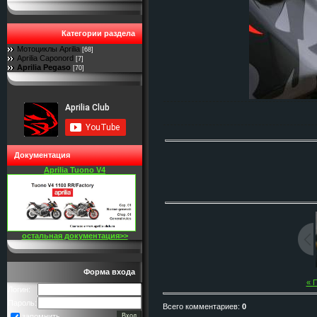
Категории раздела
Мотоциклы Aprilia
[68]
Aprilia Caponord
[7]
Aprilia Pegaso
[70]
Документация
Aprilia Tuono V4
остальная документация>>
Форма входа
« 
Логин:
Пароль:
Всего комментариев
:
0
запомнить