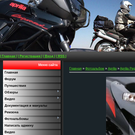
| Главная |
| Регистрация |
| Вход |
| RSS |
Меню сайта
Главная
»
Фотоальбом
»
Aprilia
»
Aprilia Pe
Главная
Форум
Путешествия
Обзоры
Видео
Документация и мануалы
Ремзона
Фотоальбомы
Написать админу
Видео