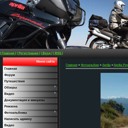
| Главная |
| Регистрация |
| Вход |
| RSS |
Меню сайта
Главная
»
Фотоальбом
»
Aprilia
»
Aprilia Pe
Главная
Форум
Путешествия
Обзоры
Видео
Документация и мануалы
Ремзона
Фотоальбомы
Написать админу
Видео