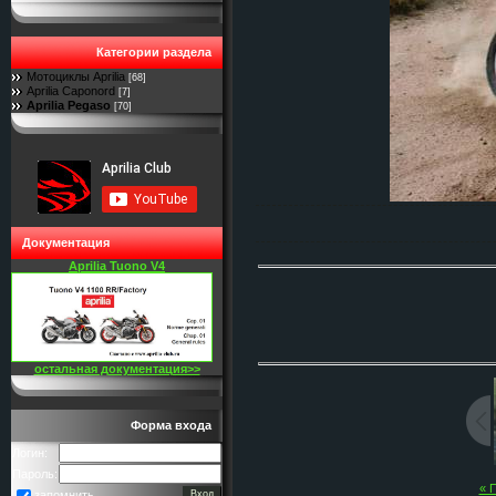
Категории раздела
Мотоциклы Aprilia
[68]
Aprilia Caponord
[7]
Aprilia Pegaso
[70]
Документация
Aprilia Tuono V4
остальная документация>>
Форма входа
Логин:
Пароль:
« 
запомнить