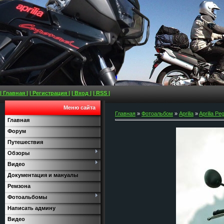
| Главная |
| Регистрация |
| Вход |
| RSS |
Меню сайта
Главная
»
Фотоальбом
»
Aprilia
»
Aprilia Pe
Главная
Форум
Путешествия
Обзоры
Видео
Документация и мануалы
Ремзона
Фотоальбомы
Написать админу
Видео