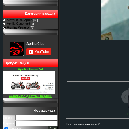
Категории раздела
Мотоциклы Aprilia
[68]
Aprilia Caponord
[7]
Aprilia Pegaso
[70]
Документация
Aprilia Tuono V4
остальная документация>>
Форма входа
« 
Логин:
Пароль:
Всего комментариев
:
0
запомнить