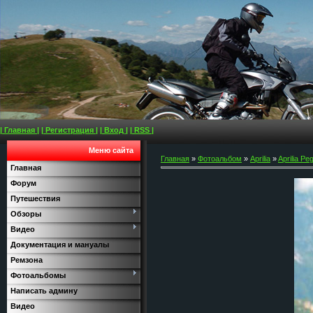
| Главная |
| Регистрация |
| Вход |
| RSS |
Меню сайта
Главная
»
Фотоальбом
»
Aprilia
»
Aprilia Pe
Главная
Форум
Путешествия
Обзоры
Видео
Документация и мануалы
Ремзона
Фотоальбомы
Написать админу
Видео