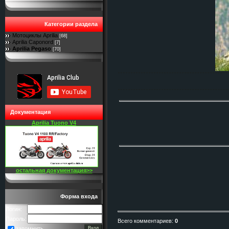
Категории раздела
Мотоциклы Aprilia
[68]
Aprilia Caponord
[7]
Aprilia Pegaso
[70]
Документация
Aprilia Tuono V4
остальная документация>>
Форма входа
Логин:
Пароль:
Всего комментариев
:
0
запомнить