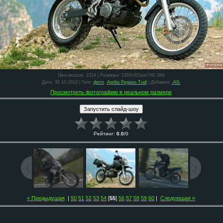
Просмотров
: 2314 |
Размеры
: 1280x851px/740.3Kb
Дата
: 30.10.2010 |
Теги
:
фото
,
Aprilia Pegaso Trail
|
Добавил
:
-АS-
Просмотреть фотографию в реальном размере
Рейтинг
:
0.0
/
0
« Предыдущая
|
50
51
52
53
54
[
55
]
56
57
58
59
60
|
Следующая »