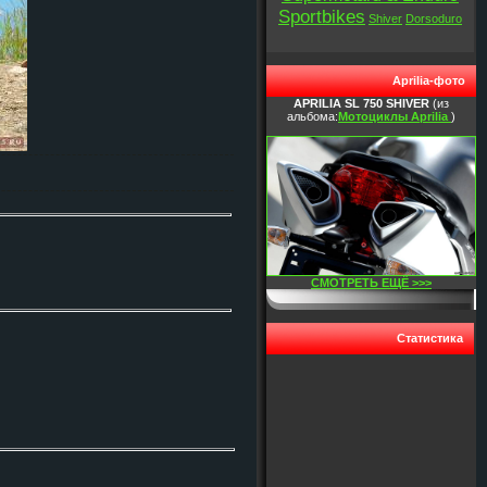
Sportbikes
Shiver
Dorsoduro
Aprilia-фото
APRILIA SL 750 SHIVER
(из
альбома:
Мотоциклы Aprilia
)
СМОТРЕТЬ ЕЩЁ >>>
Статистика