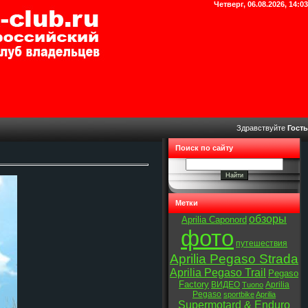
Четверг, 06.08.2026, 14:03
Здравствуйте
Гость
Поиск по сайту
Метки
обзоры
Aprilia Caponord
фото
путешествия
Aprilia Pegaso Strada
Aprilia Pegaso Trail
Pegaso
Factory
ВИДЕО
Aprilia
Tuono
Pegaso
sportbike
Aprilia
Supermotard & Enduro