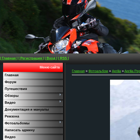
| Главная |
| Регистрация |
| Вход |
| RSS |
Меню сайта
Главная
»
Фотоальбом
»
Aprilia
»
Aprilia Pe
Главная
Форум
Путешествия
Обзоры
Видео
Документация и мануалы
Ремзона
Фотоальбомы
Написать админу
Видео