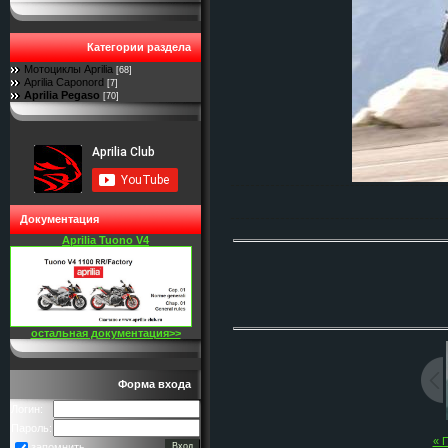
Категории раздела
Мотоциклы Aprilia
[68]
Aprilia Caponord
[7]
Aprilia Pegaso
[70]
Документация
Aprilia Tuono V4
остальная документация>>
Форма входа
Логин:
Пароль:
« 
запомнить