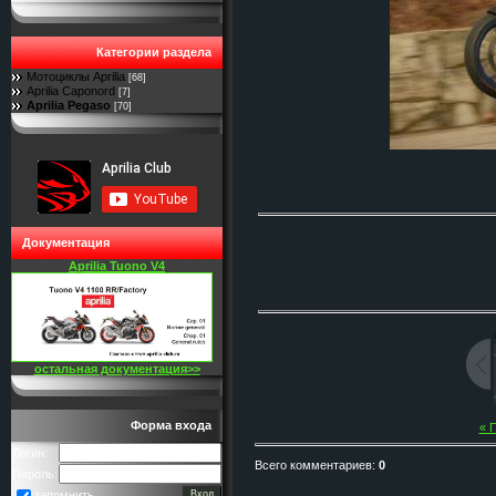
Категории раздела
Мотоциклы Aprilia
[68]
Aprilia Caponord
[7]
Aprilia Pegaso
[70]
Документация
Aprilia Tuono V4
остальная документация>>
Форма входа
« 
Логин:
Всего комментариев
:
0
Пароль:
запомнить