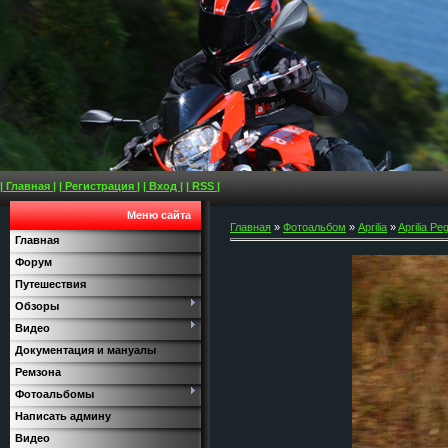
| Главная |
| Регистрация |
| Вход |
| RSS |
Меню сайта
Главная
»
Фотоальбом
»
Aprilia
»
Aprilia Pe
Главная
Форум
Путешествия
Обзоры
Видео
Документация и мануалы
Ремзона
Фотоальбомы
Написать админу
Видео