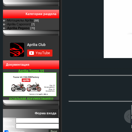
Категории раздела
Мотоциклы Aprilia
[68]
Aprilia Caponord
[7]
Aprilia Pegaso
[70]
Документация
Aprilia Tuono V4
остальная документация>>
Форма входа
Логин:
Пароль:
запомнить