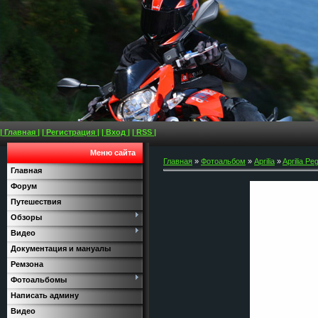
| Главная |
| Регистрация |
| Вход |
| RSS |
Меню сайта
Главная
»
Фотоальбом
»
Aprilia
»
Aprilia Pe
Главная
Форум
Путешествия
Обзоры
Видео
Документация и мануалы
Ремзона
Фотоальбомы
Написать админу
Видео