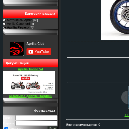
Категории раздела
Мотоциклы Aprilia
[68]
Aprilia Caponord
[7]
Aprilia Pegaso
[70]
Документация
Aprilia Tuono V4
остальная документация>>
Форма входа
« 
Логин:
Пароль:
Всего комментариев
:
0
запомнить