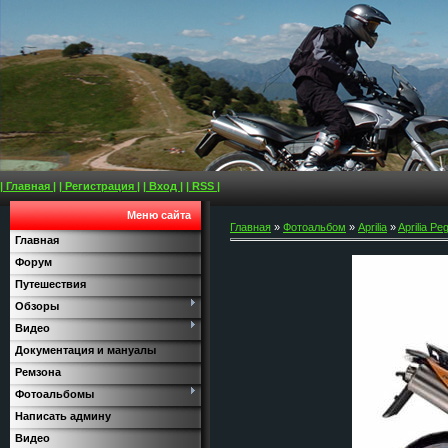
| Главная |
| Регистрация |
| Вход |
| RSS |
Меню сайта
Главная
»
Фотоальбом
»
Aprilia
»
Aprilia Pe
Главная
Форум
Путешествия
Обзоры
Видео
Документация и мануалы
Ремзона
Фотоальбомы
Написать админу
Видео