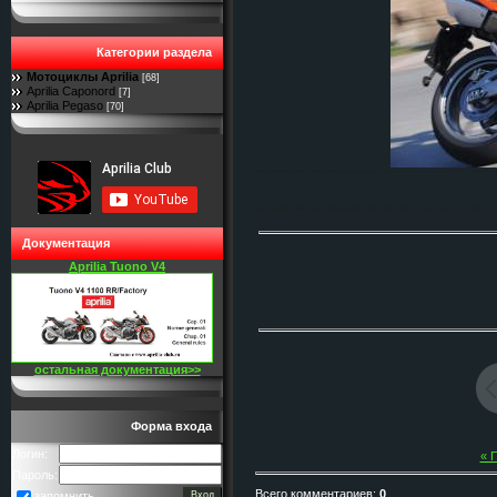
Категории раздела
Мотоциклы Aprilia
[68]
Aprilia Caponord
[7]
Aprilia Pegaso
[70]
Документация
Aprilia Tuono V4
остальная документация>>
Форма входа
Логин:
« 
Пароль:
Всего комментариев
:
0
запомнить