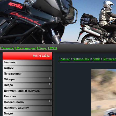
| Главная |
| Регистрация |
| Вход |
| RSS |
Меню сайта
Главная
»
Фотоальбом
»
Aprilia
»
Мотоциклы
Главная
Форум
Путешествия
Обзоры
Видео
Документация и мануалы
Ремзона
Фотоальбомы
Написать админу
Видео