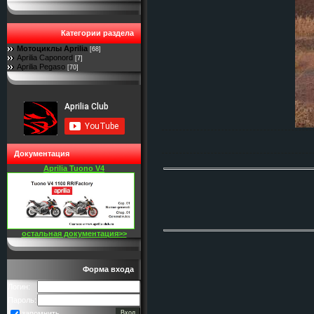
Категории раздела
Мотоциклы Aprilia
[68]
Aprilia Caponord
[7]
Aprilia Pegaso
[70]
Документация
Aprilia Tuono V4
остальная документация>>
Форма входа
Логин:
Пароль:
запомнить