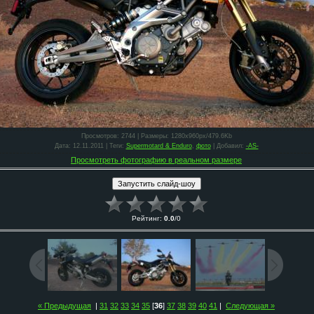
Просмотров
: 2744 |
Размеры
: 1280x960px/479.6Kb
Дата
: 12.11.2011 |
Теги
:
Supermotard & Enduro
,
фото
|
Добавил
:
-AS-
Просмотреть фотографию в реальном размере
Рейтинг
:
0.0
/
0
« Предыдущая
|
31
32
33
34
35
[
36
]
37
38
39
40
41
|
Следующая »