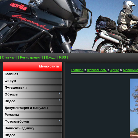
| Главная |
| Регистрация |
| Вход |
| RSS |
Меню сайта
Главная
»
Фотоальбом
»
Aprilia
»
Мотоциклы
Главная
Форум
Путешествия
Обзоры
Видео
Документация и мануалы
Ремзона
Фотоальбомы
Написать админу
Видео