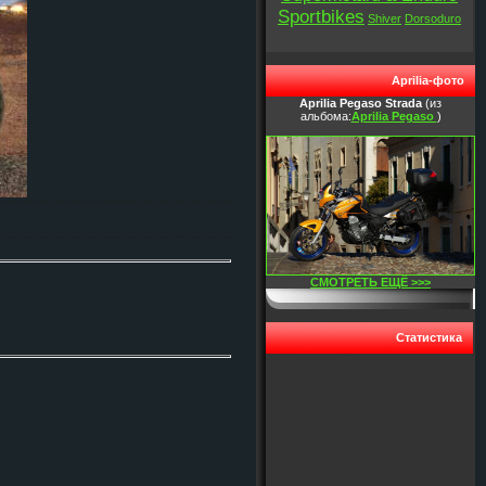
Sportbikes
Shiver
Dorsoduro
Aprilia-фото
Aprilia Pegaso Strada
(из
альбома:
Aprilia Pegaso
)
СМОТРЕТЬ ЕЩЁ >>>
Статистика