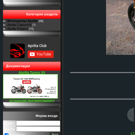
Категории раздела
Мотоциклы Aprilia
[68]
Aprilia Caponord
[7]
Aprilia Pegaso
[70]
Документация
Aprilia Tuono V4
остальная документация>>
Форма входа
Логин:
Пароль:
« 
запомнить