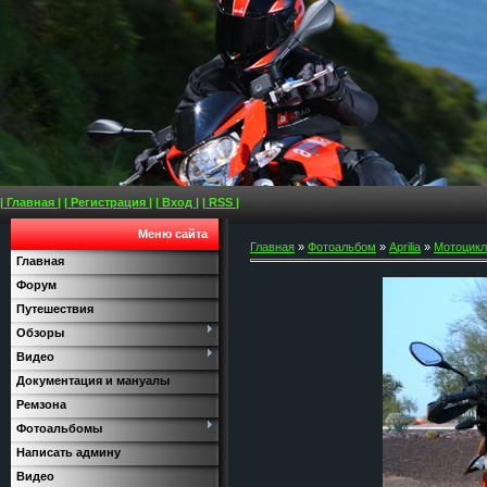
| Главная |
| Регистрация |
| Вход |
| RSS |
Меню сайта
Главная
»
Фотоальбом
»
Aprilia
»
Мотоциклы
Главная
Форум
Путешествия
Обзоры
Видео
Документация и мануалы
Ремзона
Фотоальбомы
Написать админу
Видео