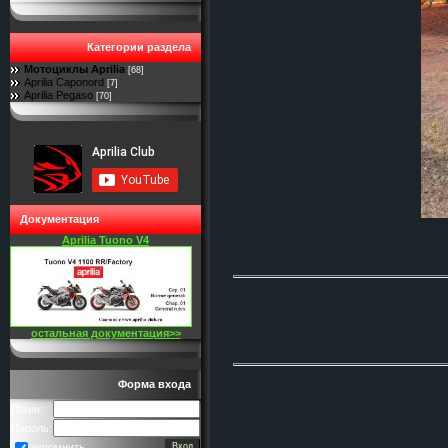
Категории раздела
Мотоциклы Aprilia
[68]
Aprilia Caponord
[7]
Aprilia Pegaso
[70]
Документация
Aprilia Tuono V4
остальная документация>>
Форма входа
Логин:
Пароль:
запомнить