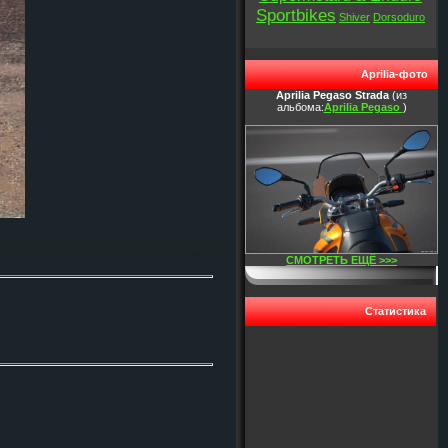
Sportbikes
Shiver
Dorsoduro
Aprilia-фото
Aprilia Pegaso Strada
(из
альбома:
Aprilia Pegaso
)
СМОТРЕТЬ ЕЩЁ >>>
Статистика