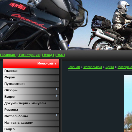
| Главная |
| Регистрация |
| Вход |
| RSS |
Меню сайта
Главная
»
Фотоальбом
»
Aprilia
»
Мотоциклы
Главная
Форум
Путешествия
Обзоры
Видео
Документация и мануалы
Ремзона
Фотоальбомы
Написать админу
Видео