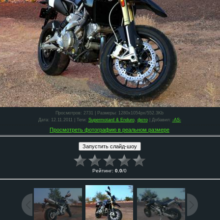
Просмотров
: 2731 |
Размеры
: 1280x1054px/552.3Kb
Дата
: 12.11.2011 |
Теги
:
Supermotard & Enduro
,
фото
|
Добавил
:
-AS-
Просмотреть фотографию в реальном размере
Рейтинг
:
0.0
/
0