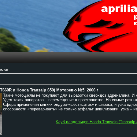
иклов
660R и Honda Transalp 650) Моторевю №5, 2006 г
Такие мотоциклы не покупают для выработки сверхдоз адреналина. И 
Удел таких аппаратов – перемещение в пространстве. На самые разны
Сфера применения мягких эндуро-«шестисоток» и широка, и узка одно
способности «переваривать» не только асфальт цивилизации, узка – и
Клуб владельцев Honda Transalp (Transalp-c