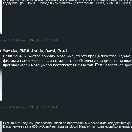
подиумов Гран-При и 13 побед в чемпионатах (в категориях 50см3, 80см3 и 125см3)
тров:
2583
|
Добавил:
-AS-
|
Дата:
22.01.2011
Yamaha, BMW, Aprilia, Derbi, Buell
Если хочешь быстро собрать мотоцикл, то это проще простого. Нужно 
фирмы и навешиваешь все остальные необходимые вещи в различных
производители мотоциклов поступают именно так. Если стараться дол
тров:
1644
|
Добавил:
-AS-
|
Дата:
21.01.2011
Если верить слухам, расползающимся по иностранным мотоблогам, следующим дви
Dacar может стать 652-кубовый аппарат от Motori Minarelli, использующийся в моде