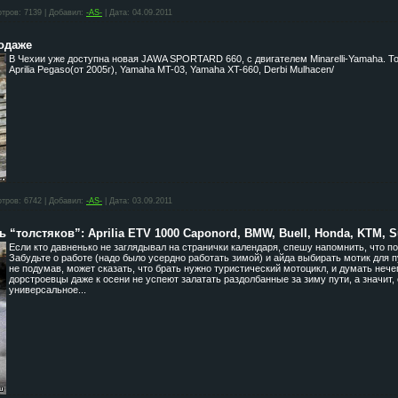
тров:
7139
|
Добавил:
-AS-
|
Дата:
04.09.2011
одаже
В Чехии уже доступна новая JAWA SPORTARD 660, с двигателем Minarelli-Yamaha. То
Aprilia Pegaso(от 2005г), Yamaha MT-03, Yamaha XT-660, Derbi Mulhacen/
тров:
6742
|
Добавил:
-AS-
|
Дата:
03.09.2011
толстяков”: Aprilia ETV 1000 Caponord, BMW, Buell, Honda, KTM, S
Если кто давненько не заглядывал на странички календаря, спешу напомнить, что по
Забудьте о работе (надо было усердно работать зимой) и айда выбирать мотик для п
не подумав, может сказать, что брать нужно туристический мотоцикл, и думать неч
дорстроевцы даже к осени не успеют залатать раздолбанные за зиму пути, а значит,
универсальное...