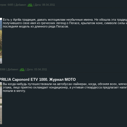
тров:
6495
|
Добавил:
-AS-
|
Дата:
08.04.2011
Есть у Aprilia традиция, давать мотоциклам необычные имена. Не обошла эта традици
получившего свое имя из греческих легенд о Пегасе, крылатом коне, символе силы и
последняя модель из длинного ряда Пегасов.
6066
|
Добавил:
-AS-
|
Дата:
03.04.2011
APRILIA Caponord ETV 1000. Журнал МОТО
Вы когда-нибудь путешествовали на автобусах-лайнерах, когда, обгоняя всех, мягк
этажа, лицо приятно охлаждает кондиционер, а учтивая стюардесса предлагает напи
попали в мечту.