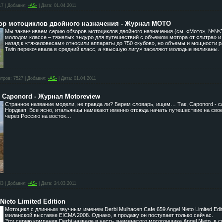
17
|
Добавил:
-AS-
|
Дата:
01.04.2011
ор мотоциклов двойного назначения - Журнал МОТО
Мы заканчиваем серию обзоров мотоциклов двойного назначения (см. «Мото», №№3,
молодом классе – тяжелых эндуро для путешествий с объемом мотора от «литра» и 
назад к «тяжеловесам» относили аппараты до 750 «кубов», но объемы и мощности рас
Twin перекочевала в средний класс, а «высшую лигу» заселяют молодые великаны.
тров:
7527
|
Добавил:
-AS-
|
Дата:
01.04.2011
0 Caponord - Журнал Motoreview
Странное название модели, не правда ли? Берем словарь, ищем… Так, Caponord - 
Нордкап. Все ясно, итальянцы намекают именно отсюда начать путешествие на сво
через Россию на восток…
53
|
Добавил:
-AS-
|
Дата:
24.03.2011
Nieto Limited Edition
Мотоцикл с длинным звучным именем Derbi Mulhacen Cafe 659 Angel Nieto Limited Ed
миланской выставке EICMA 2008. Однако, в продажу он поступает только сейчас.
Эту серию компания Derbi назвала в честь знаменитого мотогонщика Angel Nieto, в 