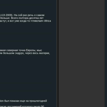
4,8-2009). На сей раз речь о самом
больше. Всего полтора десятка лет
тут, и вот уже когда-то «тяжелая» Africa
самая северная точка Европы, мыс
ем большом эндуро, через весь материк,
ition был показан еще на прошлогодней
списке достижений которого около 90