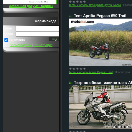
Тесты и обзоры мотоциклов других марок
|
Просмо
остальная документация>>
Тест Aprilia Pegaso 650 Trail
Форма входа
Логин:
Пароль:
запомнить
Забыл пароль
|
Регистрация
Тесты и обзоры Aprilia Pegaso Trail
|
Просмотров:
Тигр не обязан извиняться: 