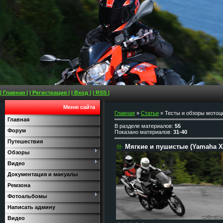
| Главная |
| Регистрация |
| Вход |
| RSS |
Меню сайта
Главная
»
Статьи
» Тесты и обзоры мотоц
Главная
В разделе материалов
:
55
Форум
Показано материалов
:
31-40
Путешествия
Мягкие и пушистые (Yamaha XT
Обзоры
Видео
Документация и мануалы
Ремзона
Фотоальбомы
Написать админу
Видео