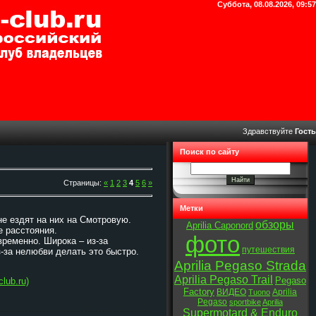
Суббота, 08.08.2026, 09:57
Здравствуйте
Гость
Поиск по сайту
Страницы
:
«
1
2
3
4
5
6
»
Метки
не ездят на них на Смотровую.
обзоры
Aprilia Caponord
е расстояния.
фото
временно. Широка – из-за
путешествия
з-за нелюбви делать это быстро.
Aprilia Pegaso Strada
Aprilia Pegaso Trail
Pegaso
lub.ru)
Factory
ВИДЕО
Aprilia
Tuono
Pegaso
sportbike
Aprilia
Supermotard & Enduro