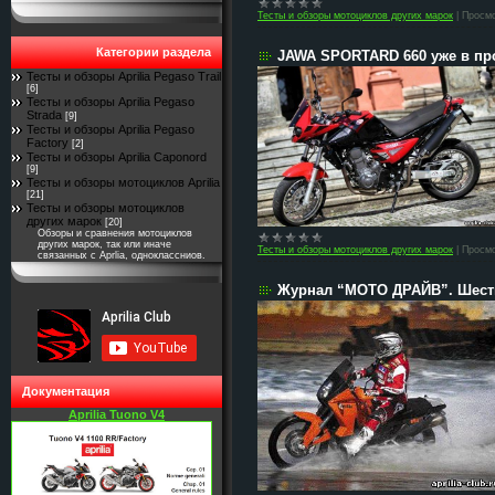
Тесты и обзоры мотоциклов других марок
|
Просмо
Категории раздела
JAWA SPORTARD 660 уже в пр
Тесты и обзоры Aprilia Pegaso Trail
[6]
Тесты и обзоры Aprilia Pegaso
Strada
[9]
Тесты и обзоры Aprilia Pegaso
Factory
[2]
Тесты и обзоры Aprilia Caponord
[9]
Тесты и обзоры мотоциклов Aprilia
[21]
Тесты и обзоры мотоциклов
других марок
[20]
Обзоры и сравнения мотоциклов
других марок, так или иначе
Тесты и обзоры мотоциклов других марок
|
Просмо
связанных с Aprlia, одноклассниов.
Журнал “МОТО ДРАЙВ”. Шесть “
Документация
Aprilia Tuono V4