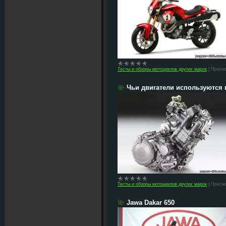
Тесты и обзоры мотоциклов других марок
|
Просмо
Чьи двигатели используются в 
Тесты и обзоры мотоциклов других марок
|
Просмо
Jawa Dakar 650