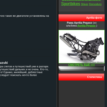
Sportbikes
Shiver
Dorsoduro
чно такие же двигатели установлены на
Aprilia-фото
Рама Aprilia Pegaso
(из
альбома:
Aprilia Pegaso
)
uzuki
СМОТРЕТЬ ЕЩЁ >>>
ра слетов и путешествий уже в разгаре.
утешествий дальних и не очень. Кто-то,
его! Однако, милейший, доблестные
 следует поискать нечто более
Статистика