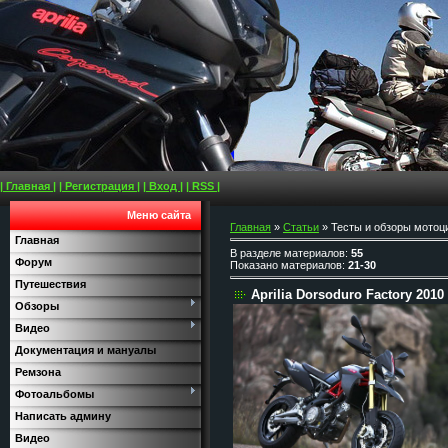
| Главная |
| Регистрация |
| Вход |
| RSS |
Меню сайта
Главная
»
Статьи
» Тесты и обзоры мотоц
Главная
В разделе материалов
:
55
Форум
Показано материалов
:
21-30
Путешествия
Aprilia Dorsoduro Factory 2010
Обзоры
Видео
Документация и мануалы
Ремзона
Фотоальбомы
Написать админу
Видео