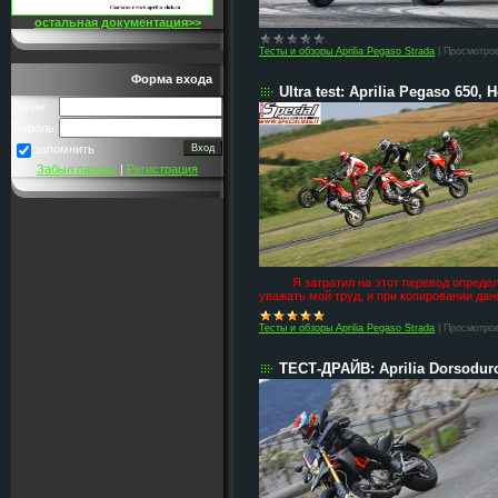
остальная документация>>
Тесты и обзоры Aprilia Pegaso Strada
|
Просмотро
Форма входа
Ultra test: Aprilia Pegaso 650
Логин:
Пароль:
запомнить
Забыл пароль
|
Регистрация
Я затратил на этот перевод определен
уважать мой труд, и при копировании данно
Тесты и обзоры Aprilia Pegaso Strada
|
Просмотро
ТЕСТ-ДРАЙВ: Aprilia Dorsodur