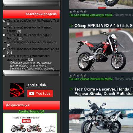
Категории раздела
Тесты и обзоры мотоциклов Aprilia
|
Просмотров:
Тесты и обзоры Aprilia Pegaso Trail
[6]
Обзор APRILIA RXV 4.5 / 5.5, SX
Тесты и обзоры Aprilia Pegaso
Strada
[9]
Тесты и обзоры Aprilia Pegaso
Factory
[2]
Тесты и обзоры Aprilia Caponord
[9]
Тесты и обзоры мотоциклов Aprilia
[21]
Тесты и обзоры мотоциклов
других марок
[20]
Обзоры и сравнения мотоциклов
других марок, так или иначе
связанных с Aprlia, одноклассниов.
Тесты и обзоры мотоциклов Aprilia
|
Просмотров:
Тест Охота на scarver. Honda 
Pegaso Strada, Ducati Multistr
Документация
Aprilia Tuono V4